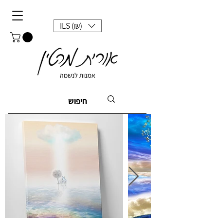
ILS (₪)