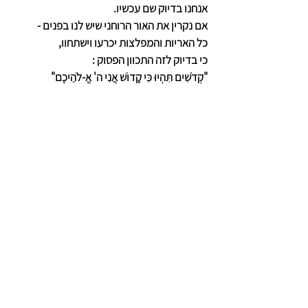
אנחנו בדיוק שם עכשיו.
אם נקרין את האור הרוחני שיש לנו בפנים -
כל האריות והמפלצות יכרעו וישתחוו,
כי בדיוק לזה התכוון הפסוק :
"קְדֹשִׁים תִּהְיוּ כִּי קָדוֹשׁ אֲנִי ה' אֱ-לֹהֵיכֶם"