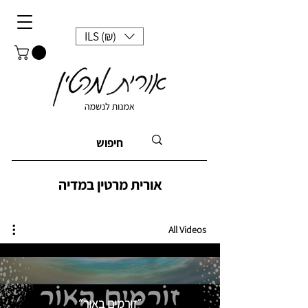
ILS (₪)
אורית מרטין במדיה
All Videos
״זורמים באור״