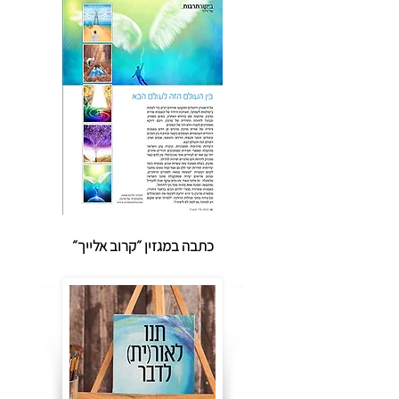
כתבה במגזין ״קרוב אלייך״