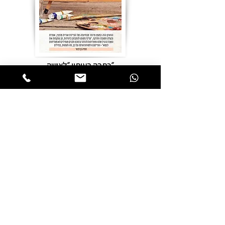
״כתבה בעיתון ״לאישה
כתבה בעיתון ״פנימה״
אינטרנט
כתבה באתר ״קול הזמן״