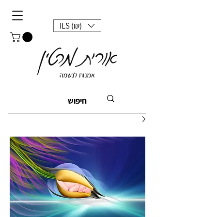
ILS (₪)