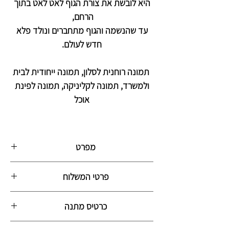
היא לובשת את צורת הגוף לאט לאט בתוך
הרחם,
עד שהנשמה והגוף מתחברים ונולד פלא
חדש לעולם.
תמונה רוחנית לסלון, תמונה ייחודית לבית
ולמשרד, תמונה לקליניקה, תמונה לפינת
אוכל
מפרט
התמונה מודפסת על קנבס עבה ואיכותי מתוח
פרטי המשלוח
על מסגרת עץ חזקה בעובי 3 ס״מ. התמונה
מצופה לכה מיוחדת לשמירה על הצבע לכל
התמונה תגיע לביתכם עם שליח תוך 10 ימי
החיים ולהגנה מכתמים. כל ציור מודפס בתוך
כרטיס מתנה
עסקים, ללא תוספת תשלום.
סידרה מוגבלת וממוספרת עד 150 עותקים
התמונה ארוזה היטב בניילון בועות, ובקרטון
ניתן לרכוש כרטיס מתנה מהודר עבור יקיריכם
בלבד.