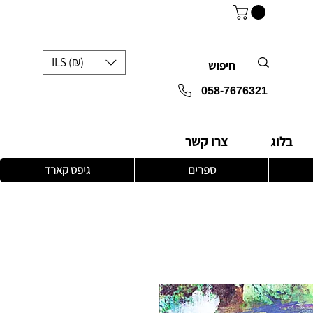
ILS (₪)
058-7676321
בלוג
צרו קשר
ספרים
גיפט קארד