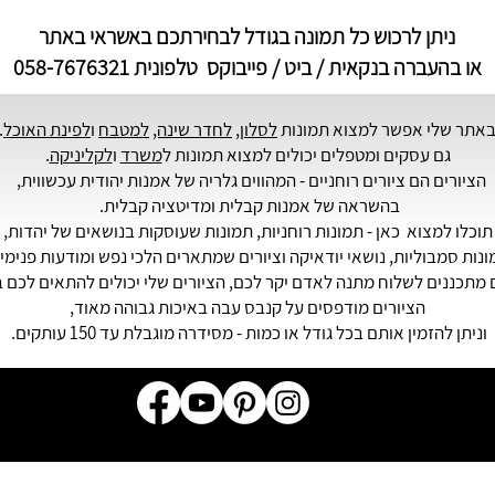
ניתן לרכוש כל תמונה בגודל לבחירתכם באשראי באתר
או בהעברה בנקאית / ביט / פייבוקס טלפונית 058-7676321
אתר שלי אפשר למצוא תמונות
לסלון
,
לחדר שינה,
למטבח
ו
לפינת האוכל
.
גם עסקים ומטפלים יכולים למצוא תמונות ל
משרד
ו
לקליניקה
.
הציורים הם ציורים רוחניים - המהווים גלריה של
אמנות יהודית
עכשווית,
בהשראה של אמנות קבלית ומדיטציה קבלית.
תוכלו למצוא כאן - תמונות רוחניות, תמונות שעוסקות בנושאים של יהדות,
נות סמבוליות, נושאי יודאיקה וציורים שמתארים הלכי נפש ומודעות פנימי
מתכננים לשלוח מתנה לאדם יקר לכם, הציורים שלי יכולים להתאים לכם ב
הציורים מודפסים על קנבס עבה באיכות גבוהה מאוד,
וניתן להזמין אותם בכל גודל או כמות - מסידרה מוגבלת עד 150 עותקים.
© כל הזכויות לתמונות באתר שמורות לאורית מרטין בלבד