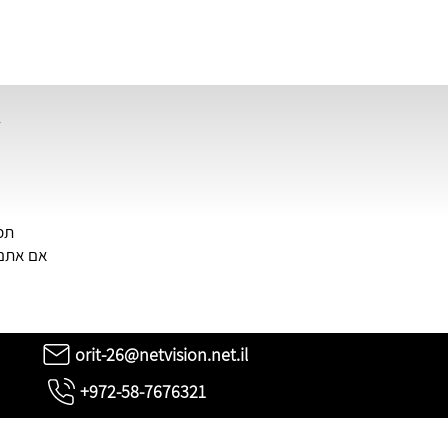
ב
תמו
אם אתם 
orit-26@netvision.net.il
+972-58-7676321