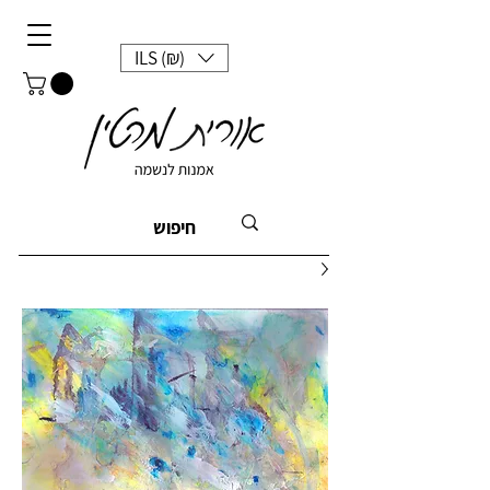
ILS (₪)