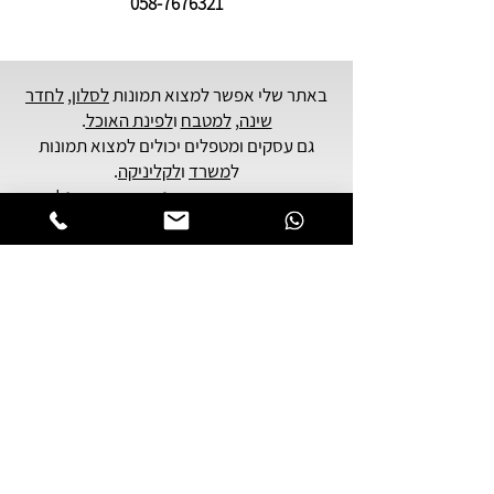
058-7676321
באתר שלי אפשר למצוא תמונות
לסלון
,
לחדר
שינה,
למטבח
ו
לפינת האוכל
.
גם עסקים ומטפלים יכולים למצוא תמונות
ל
משרד
ו
לקליניקה
.
הציורים הם ציורים רוחניים - המהווים גלריה
של
אמנות יהודית
עכשווית,
בהשראה של אמנות קבלית ומדיטציה קבלית.
תוכלו למצוא כאן - תמונות רוחניות, תמונות
שעוסקות בנושאים של יהדות,
תמונות סמבוליות, נושאי יודאיקה וציורים
שמתארים הלכי נפש ומודעות פנימית.
אם אתם מתכננים לשלוח מתנה לאדם יקר
לכם, הציורים שלי יכולים להתאים לכם
במיוחד.
הציורים מודפסים על קנבס עבה באיכות
גבוהה מאוד,