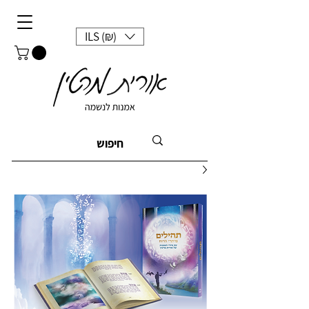
ILS (₪)