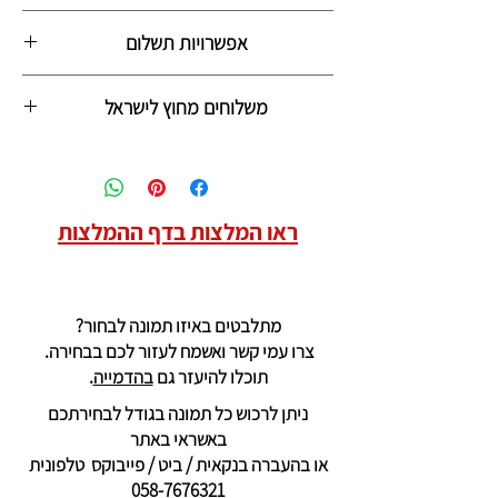
הספר יגיע עם שליח לביתכם תוך 3-4 ימי עסקים
אפשרויות תשלום
מחיר המשלוח 35 ש״ח, והוא יחושב בעת
התשלום
1. דרך האתר בפיי פאל או באשראי
משלוחים מחוץ לישראל
2. באשראי בטלפון
3. בהעברה בנקאית
4.בביט או פייבוקס למספר נייד: 058-7676321
(ושילחו לווצאפ הזה את הכתובת למשלוח
אליכם)
ראו המלצות בדף ההמלצות
מתלבטים באיזו תמונה לבחור?
צרו עמי קשר ואשמח לעזור לכם בבחירה.
תוכלו להיעזר גם
בהדמייה
.
ניתן לרכוש כל תמונה בגודל לבחירתכם
באשראי באתר
או בהעברה בנקאית / ביט / פייבוקס טלפונית
058-7676321