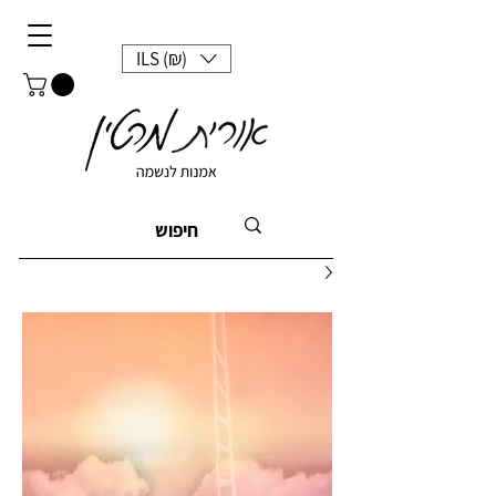
ILS (₪)