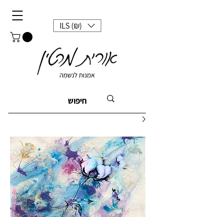
ILS (₪)