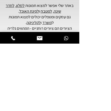
באתר שלי אפשר למצוא תמונות
לסלון
,
לחדר
שינה,
למטבח
ו
לפינת האוכל
.
גם עסקים ומטפלים יכולים למצוא תמונות
ל
משרד
ו
לקליניקה
.
הציורים הם ציורים רוחניים - המהווים גלריה
של
אמנות יהודית
עכשווית,
בהשראה של אמנות קבלית ומדיטציה קבלית.
תוכלו למצוא כאן - תמונות רוחניות, תמונות
שעוסקות בנושאים של יהדות,
תמונות סמבוליות, נושאי יודאיקה וציורים
שמתארים הלכי נפש ומודעות פנימית.
אם אתם מתכננים לשלוח מתנה לאדם יקר
לכם, הציורים שלי יכולים להתאים לכם
במיוחד.
הציורים מודפסים על קנבס עבה באיכות
גבוהה מאוד,
וניתן להזמין אותם בכל גודל או כמות - מסידרה
מוגבלת עד 150 עותקים.