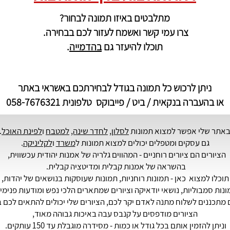
מתלבטים באיזו תמונה לבחור?
צרו עמי קשר ואשמח לעזור לכם בבחירה.
תוכלו להיעזר גם
בהדמייה
.
ניתן לרכוש כל תמונה בגודל לבחירתכם באשראי באתר
או בהעברה בנקאית / ביט / פייבוקס טלפונית 058-7676321
אתר שלי אפשר למצוא תמונות
לסלון
,
לחדר שינה,
למטבח
ו
לפינת האוכל
.
גם עסקים ומטפלים יכולים למצוא תמונות ל
משרד
ו
לקליניקה
.
הציורים הם ציורים רוחניים - המהווים גלריה של
אמנות יהודית
עכשווית,
בהשראה של אמנות קבלית ומדיטציה קבלית.
תוכלו למצוא כאן - תמונות רוחניות, תמונות שעוסקות בנושאים של יהדות,
נות סמבוליות, נושאי יודאיקה וציורים שמתארים הלכי נפש ומודעות פנימי
מתכננים לשלוח מתנה לאדם יקר לכם, הציורים שלי יכולים להתאים לכם ב
הציורים מודפסים על קנבס עבה באיכות גבוהה מאוד,
וניתן להזמין אותם בכל גודל או כמות - מסידרה מוגבלת עד 150 עותקים.