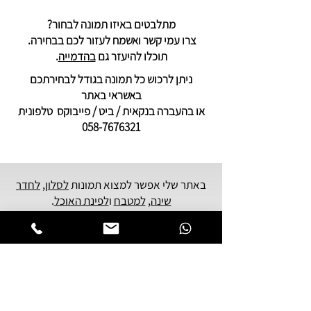
מתלבטים באיזו תמונה לבחור?
צרו עמי קשר ואשמח לעזור לכם בבחירה.
תוכלו להיעזר גם
בהדמייה
.
ניתן לרכוש כל תמונה בגודל לבחירתכם
באשראי באתר
או בהעברה בנקאית / ביט / פייבוקס טלפונית
058-7676321
באתר שלי אפשר למצוא תמונות
לסלון
,
לחדר
שינה,
למטבח
ו
לפינת האוכל
.
גם עסקים ומטפלים יכולים למצוא תמונות
ל
משרד
ו
לקליניקה
.
הציורים הם ציורים רוחניים - המהווים גלריה
של
אמנות יהודית
עכשווית,
בהשראה של אמנות קבלית ומדיטציה קבלית.
תוכלו למצוא כאן - תמונות רוחניות, תמונות