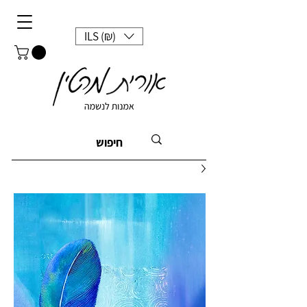
ILS (₪)