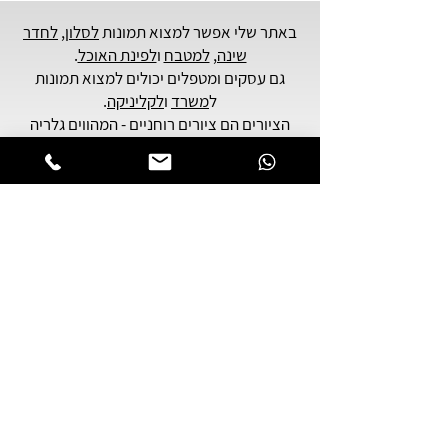
באתר שלי אפשר למצוא תמונות
לסלון
,
לחדר
שינה,
למטבח
ו
לפינת האוכל
.
גם עסקים ומטפלים יכולים למצוא תמונות
ל
משרד
ו
לקליניקה
.
הציורים הם ציורים רוחניים - המהווים גלריה
של
אמנות יהודית
עכשווית,
בהשראה של אמנות קבלית ומדיטציה קבלית.
תוכלו למצוא כאן - תמונות רוחניות, תמונות
שעוסקות בנושאים של יהדות,
תמונות סמבוליות, נושאי יודאיקה וציורים
שמתארים הלכי נפש ומודעות פנימית.
אם אתם מתכננים לשלוח מתנה לאדם יקר
לכם, הציורים שלי יכולים להתאים לכם
במיוחד.
הציורים מודפסים על קנבס עבה באיכות
גבוהה מאוד,
וניתן להזמין אותם בכל גודל או כמות - מסידרה
מוגבלת עד 150 עותקים.