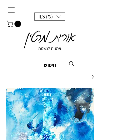
ILS (₪)