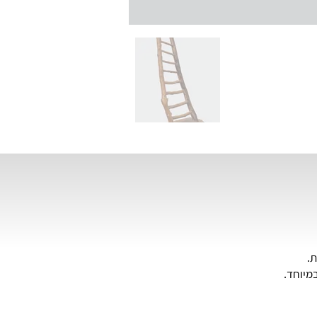
ת.
מיוחד.