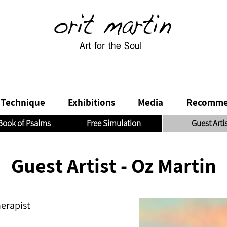
Technique
Exhibitions
Media
Recomme
Book of Psalms
Free Simulation
Guest Arti
Guest Artist - Oz Martin
rapist,