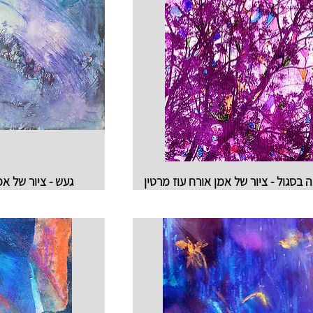
 בסגול - ציור של אמן אורח עוז מרטין
געש - ציור של אמ