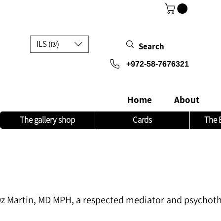
ILS (₪)
972-58-7676321+
Home
About
The gallery shop
Cards
The 
z Martin, MD MPH, a respected mediator and psychothe