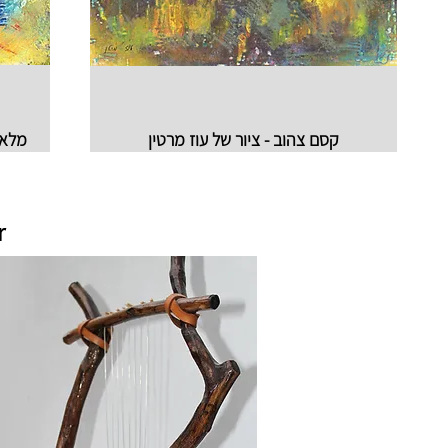
קסם צהוב - ציור של עוז מרטין
מלאך 
r