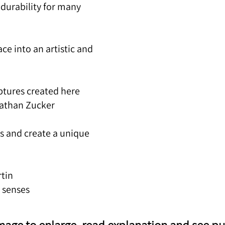
 durability for many
ce into an artistic and
ptures created here.
nathan Zucker.
s and create a unique
tin,
 senses.
mage to enlarge, read explanation and see p