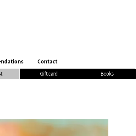
ndations
Contact
st
Gift card
Books