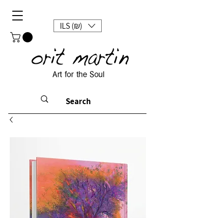
ILS (₪)