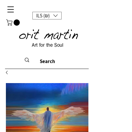
ILS (₪)